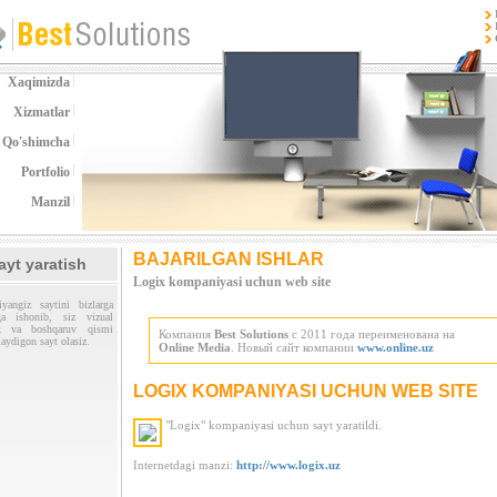
Xaqimizda
Xizmatlar
Qo'shimcha
Portfolio
Manzil
BAJARILGAN ISHLAR
ayt yaratish
Logix kompaniyasi uchun web site
yangiz saytini bizlarga
hga ishonib, siz vizual
ik va boshqaruv qismi
Компания
Best Solutions
с 2011 года переименована на
laydigon sayt olasiz.
Online Media
. Новый сайт компании
www.online.uz
LOGIX KOMPANIYASI UCHUN WEB SITE
"Logix" kompaniyasi uchun sayt yaratildi.
Internetdagi manzi:
http://www.logix.uz