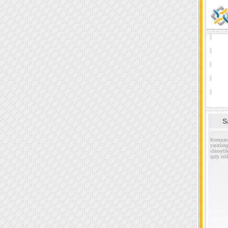
S
Kompani
yaratis
chiroyl
quly ish