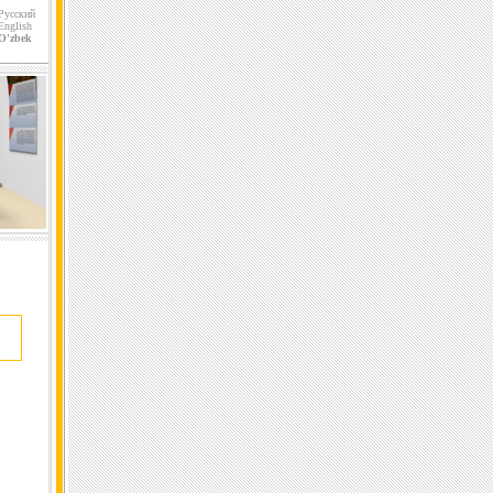
Русский
English
O'zbek