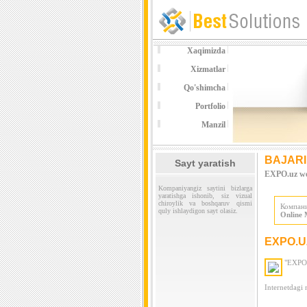
Xaqimizda
Xizmatlar
Qo'shimcha
Portfolio
Manzil
BAJARI
Sayt yaratish
EXPO.uz we
Kompaniyangiz saytini bizlarga
yaratishga ishonib, siz vizual
chiroylik va boshqaruv qismi
Компан
quly ishlaydigon sayt olasiz.
Online 
EXPO.U
"EXPO.u
Internetdagi