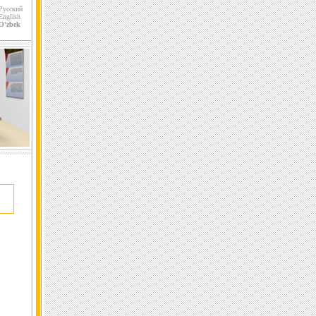
Русский
English
O'zbek