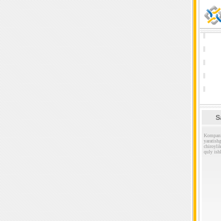
S
Kompani
yaratis
chiroyl
quly ish