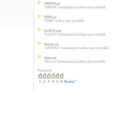
ORION.uz
"ORION" kompaniyasi uchun sayt yaratildi.
NDPI.uz
"NDPI" uchun sayt yaratildi.
UzACE.org
"UzACE" kompaniyasi uchun sayt yaratildi.
Anteks.uz
"ANTEKS" kompaniyasi uchun sayt yaratildi.
Aqua.uz
"Navruz" kompaniyasi uchun sayt yaratildi.
Varaqlash:
1
2
3
4
5
6
Конец
7