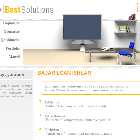
Xaqimizda
Xizmatlar
Qo'shimcha
Portfolio
Manzil
BAJARILGAN ISHLAR
ayt yaratish
yangiz saytini bizlarga
Компания
Best Solutions
с 2011 года переименована на
hga ishonib, siz vizual
Online Media
. Новый сайт компании
www.online.uz
ik va boshqaruv qismi
laydigon sayt olasiz.
Edifier.uz
"Edifier" kompaniyasi uchun sayt yaratildi.
Filosoftika.uz
"Filosoftika" kompaniyasi uchun sayt yaratildi.
Turkiston-L
"Turkiston-L" kompaniyasi uchun sayt yaratildi.