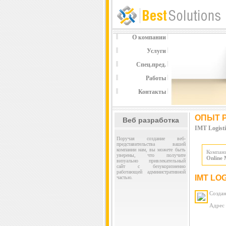
О компании
Услуги
Спец.пред.
Работы
Контакты
ОПЫТ 
Веб разработка
IMT Logisti
Поручая создание веб-
представительства вашей
компании нам, вы можете быть
Компан
уверены, что получите
Online 
визуально привлекательный
сайт с безукоризненно
работающей административной
IMT LOG
частью.
Создан
Адрес 